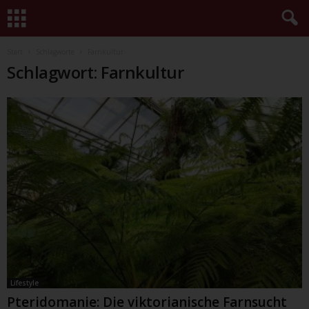
Start
Schlagworte
Farnkultur
Schlagwort: Farnkultur
Lifestyle
Pteridomanie: Die viktorianische Farnsucht