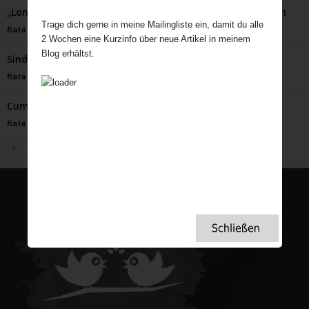
„Londons Gestank und seine nachhaltige Transformation
Trage dich gerne in meine Mailingliste ein, damit du alle
fiala
-
Februar 1, 2024
2 Wochen eine Kurzinfo über neue Artikel in meinem
Blog erhältst.
Sind Briten besessen vom Wetter?
fiala
-
März 21, 2024
Cumberland Rum Nicky
fiala
-
Januar 19, 2026