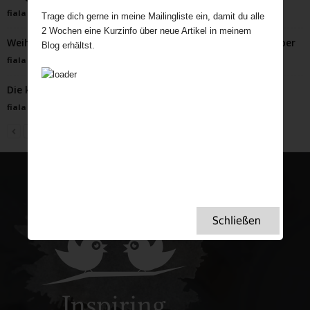
fiala
-
Mai 30, 2023
Trage dich gerne in meine Mailingliste ein, damit du alle
2 Wochen eine Kurzinfo über neue Artikel in meinem
Weihnachten in Wales – Walisische Bräuche & Winterzauber
Blog erhältst.
fiala
-
November 24, 2025
Die kuriosesten britischen Frühlingsbräuche
fiala
-
Februar 10, 2025