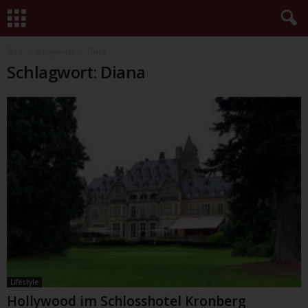
Start
Schlagworte
Diana
Schlagwort: Diana
Lifestyle
Hollywood im Schlosshotel Kronberg