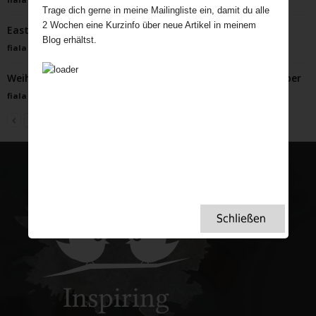
Trage dich gerne in meine Mailingliste ein, damit du alle
2 Wochen eine Kurzinfo über neue Artikel in meinem
Easter Bonnets – Hasen, Küken und mehr auf dem Kopf
Blog erhältst.
fiala
-
März 24, 2022
Weihnachten in Wales – Walisische Bräuche & Winterzauber
fiala
-
November 24, 2025