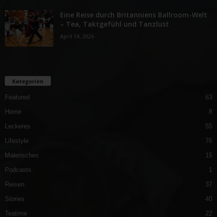
Eine Reise durch Britanniens Ballroom-Welt
– Tea, Taktgefühl und Tanzlust
April 14, 2026
Kategorien
Featured
63
Home
8
Leckeres
55
Lifestyle
76
Malerisches
15
Podcasts
1
Reisen
37
Stories
40
Teatime
22