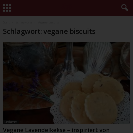
Start
Schlagworte
Vegane biscuits
Schlagwort: vegane biscuits
Leckeres
Vegane Lavendelkekse – inspiriert von