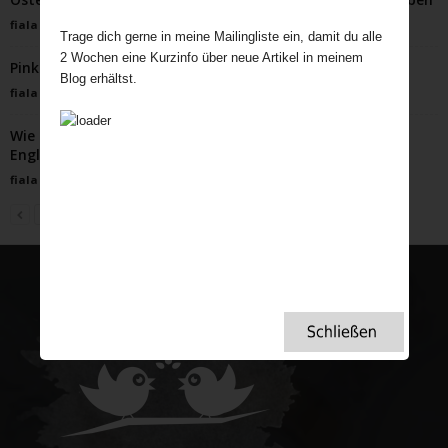
fiala
-
April 10, 2025
Trage dich gerne in meine Mailingliste ein, damit du alle
2 Wochen eine Kurzinfo über neue Artikel in meinem
Pink Gin, ein Schluck Geschichte in jedem Glas
Blog erhältst.
fiala
-
Mai 11, 2024
Wie das genügsame Moos unzählige Menschenleben in
England rettete …
fiala
-
April 6, 2022