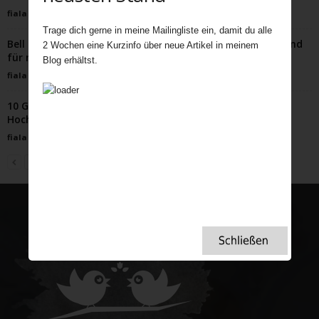
fiala
-
Februar 10, 2026
Trage dich gerne in meine Mailingliste ein, damit du alle
Bell Ringing Probe im Glockenturm – ein spannender Abend
2 Wochen eine Kurzinfo über neue Artikel in meinem
für mich.
Blog erhältst.
fiala
-
November 9, 2021
10 Gründe, warum Briten besessen von königlichen
Hochzeiten und dabei so patriotisch sind
fiala
-
Januar 29, 2023