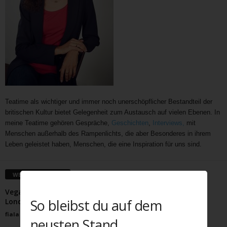
Teatime als wichtiger und immer noch unerschöpflicher Bestandteil der
britischen Kultur bietet Gelegenheit zum Austausch auf vielen Ebenen. In
meine Teatime gehören Gespräche,
Geschichten
,
Interviews,
mit
Menschen außerhalb des Rampenlichts, die aber Besonderes in ihrem
Leben geleistet haben, Menschen, die eine Inspiration für uns sind.
WEITERE ARTIKEL
Vegane Lavendelkekse – inspiriert von Lavendelfeldern
So bleibst du auf dem
Londons
fiala
-
Juni 16, 2025
neusten Stand