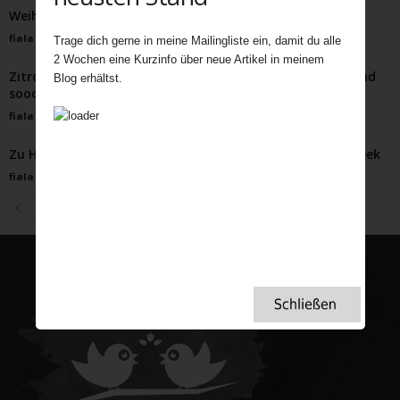
Weihnachtsknallbonbons und Weihnachtskronen
fiala
-
Dezember 1, 2023
Trage dich gerne in meine Mailingliste ein, damit du alle
2 Wochen eine Kurzinfo über neue Artikel in meinem
Zitronentartelettes – Einfach im Voraus zuzubereiten und
Blog erhältst.
sooo duftend
fiala
-
März 15, 2022
Zu Halloween wird’s gruselig – Mein Special zur gothic week
fiala
-
Oktober 25, 2022