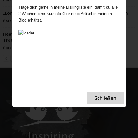
Trage dich gerne in meine Mailingliste ein, damit du alle
„Londons Gestank und seine nachhaltige Transformation
2 Wochen eine Kurzinfo über neue Artikel in meinem
Blog erhältst.
fiala
-
Februar 1, 2024
Heavy Metal, die Rettung der englischen Orgeln: Wenn
Tradition auf Innovation trifft
fiala
-
Juni 11, 2024