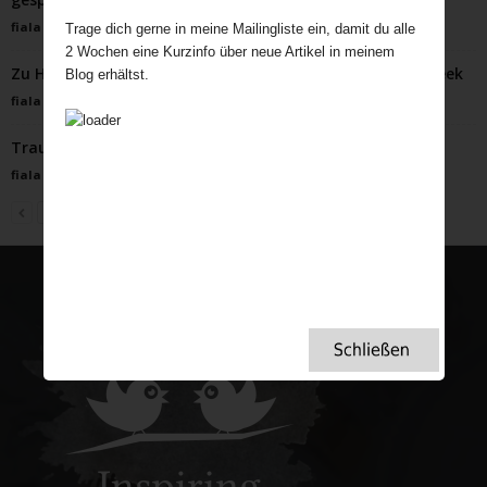
fiala
-
Oktober 14, 2024
Trage dich gerne in meine Mailingliste ein, damit du alle
2 Wochen eine Kurzinfo über neue Artikel in meinem
Zu Halloween wird’s gruselig – Mein Special zur gothic week
Blog erhältst.
fiala
-
Oktober 25, 2022
Traumhafte englische Herrenhäuser und Gärten
fiala
-
Juli 9, 2024