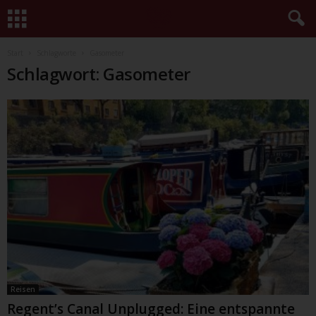
Start
Schlagworte
Gasometer
Schlagwort: Gasometer
Reisen
Regent’s Canal Unplugged: Eine entspannte