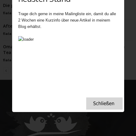
Die glorreichen Tage der Küstenferien in Großbritannien
fiala
-
Mai 30, 2023
Trage dich gerne in meine Mailingliste ein, damit du alle
2 Wochen eine Kurzinfo über neue Artikel in meinem
Afternoon Tea in der Wilden Mathilde in Berlin
Blog erhältst.
fiala
-
Oktober 4, 2022
Omas Wedgwood Porzellan zum Tee? Ja bitte! Afternoon
Tea mit modernem Luxusporzellan? Ja bitte!
fiala
-
Februar 1, 2023