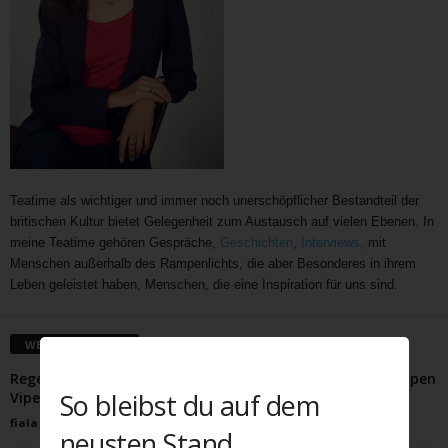
Teatime als wichtiger und immer noch unerschöpflicher Bestandteil der
britischen Kultur bietet Gelegenheit zum Austausch auf vielen Ebenen. In
meine Teatime gehören Gespräche,
Geschichten
,
Interviews,
mit
Menschen außerhalb des Rampenlichts, die aber Besonderes in ihrem
Leben geleistet haben, Menschen, die eine Inspiration für uns sind.
WEITERE ARTIKEL
Regent’s Canal Unplugged: Eine entspannte Tour mit hippen
So bleibst du auf dem
Vipes!
fiala
-
August 29, 2023
neusten Stand