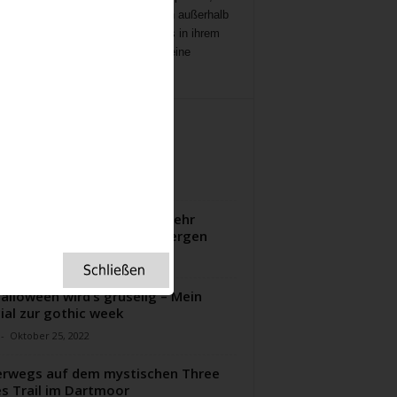
ichten
,
Interviews,
mit Menschen außerhalb
ampenlichts, die aber Besonderes in ihrem
 geleistet haben, Menschen, die eine
ation für uns sind.
ITERE ARTIKEL
Lost Gardens of Heligan
-
April 26, 2023
oween in Wales – nur mit mehr
fen und gespenstischen Bergen
-
Oktober 14, 2024
alloween wird’s gruselig – Mein
ial zur gothic week
-
Oktober 25, 2022
rwegs auf dem mystischen Three
s Trail im Dartmoor