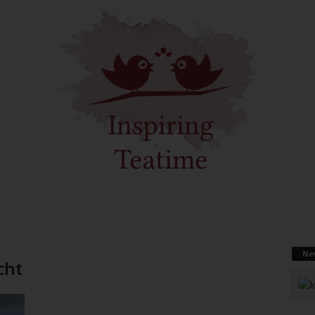
Ne
cht