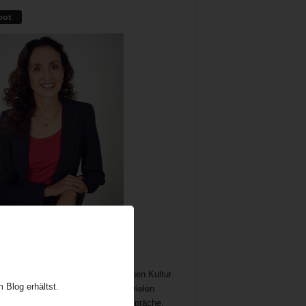
out
me als wichtiger und immer noch
chöpflicher Bestandteil der britischen Kultur
 Blog erhältst.
t Gelegenheit zum Austausch auf vielen
n. In meine Teatime gehören Gespräche,