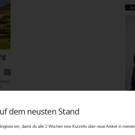
Ab
ng
0
einmal
in
..
auf dem neusten Stand
Teati
uners
ingliste ein, damit du alle 2 Wochen eine Kurzinfo über neue Artikel in meinem
biete
Ebene