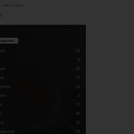
-
März 9, 2026
egorien
red
63
8
res
55
yle
76
isches
15
sts
1
n
37
es
40
me
22
egorized
33