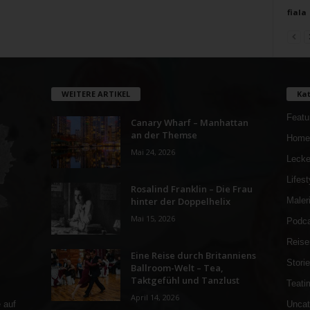
fiala
WEITERE ARTIKEL
Kat
Featu
Canary Wharf – Manhattan
an der Themse
Home
Mai 24, 2026
Lecke
Lifest
Rosalind Franklin – Die Frau
hinter der Doppelhelix
Maler
Mai 15, 2026
Podca
Reise
Eine Reise durch Britanniens
Stori
Ballroom-Welt – Tea,
Taktgefühl und Tanzlust
Teati
April 14, 2026
Uncat
 auf