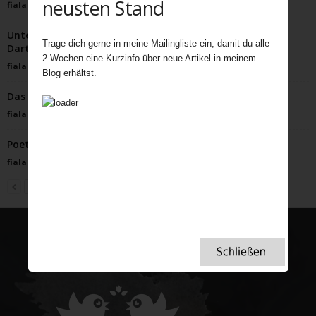
neusten Stand
fiala
-
April 6, 2022
Unterwegs auf dem mystischen Three Hares Trail im
Trage dich gerne in meine Mailingliste ein, damit du alle
Dartmoor
2 Wochen eine Kurzinfo über neue Artikel in meinem
fiala
-
März 9, 2026
Blog erhältst.
Das Ragged School Museum in London
fiala
-
Juli 30, 2025
Poetry Corner
fiala
-
Januar 16, 2024